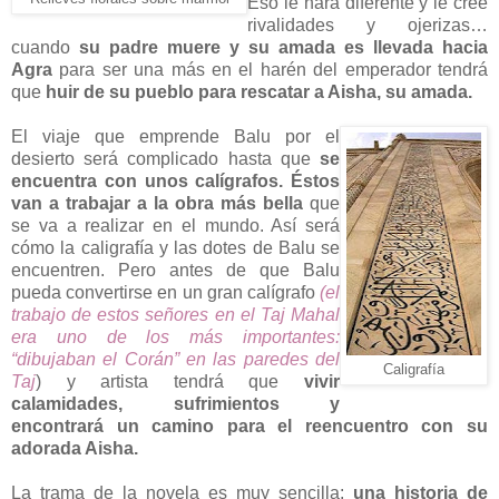
Eso le hará diferente y le cree
rivalidades y ojerizas…
cuando
su padre muere y su amada es llevada hacia
Agra
para ser una más en el harén del emperador tendrá
que
huir de su pueblo para rescatar a Aisha,
su amada
.
El viaje que emprende Balu por el
desierto será complicado hasta que
se
encuentra con unos calígrafos. Éstos
van a trabajar a la obra más bella
que
se va a realizar en el mundo. Así será
cómo la caligrafía y las dotes de Balu se
encuentren. Pero antes de que Balu
pueda convertirse en un gran calígrafo
(el
trabajo de estos señores en el Taj Mahal
era uno de los más importantes:
“dibujaban el Corán” en las paredes del
Caligrafía
Taj
) y artista tendrá que
vivir
calamidades, sufrimientos y
encontrará un camino para el reencuentro con su
adorada Aisha.
La trama de la novela es muy sencilla:
una historia de